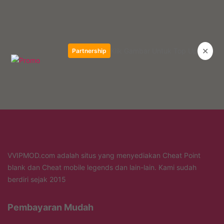
✕
Klik Gambar Untuk Top Up
Partnership
VVIPMOD.com adalah situs yang menyediakan Cheat Point
blank dan Cheat mobile legends dan lain-lain. Kami sudah
berdiri sejak 2015
Pembayaran Mudah