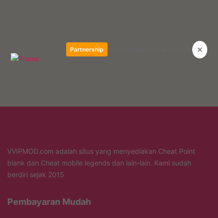
✕
Klik Gambar Untuk Top Up
Partnership
VVIPMOD.com adalah situs yang menyediakan Cheat Point
blank dan Cheat mobile legends dan lain-lain. Kami sudah
berdiri sejak 2015
Pembayaran Mudah