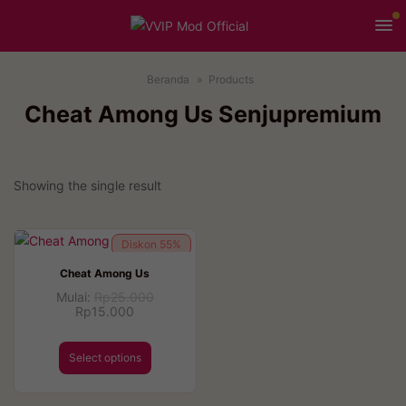
Beranda
Products
Cheat Among Us Senjupremium
Showing the single result
Diskon
55%
Cheat Among Us
Mulai:
Rp
25.000
Rp
15.000
Select options