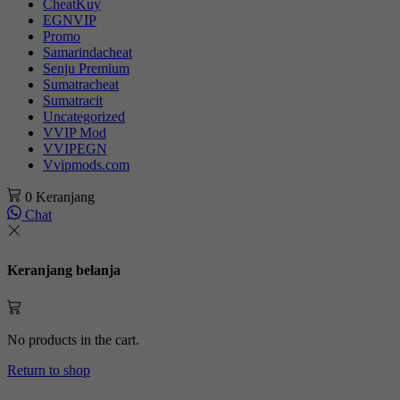
CheatKuy
EGNVIP
Promo
Samarindacheat
Senju Premium
Sumatracheat
Sumatracit
Uncategorized
VVIP Mod
VVIPEGN
Vvipmods.com
0
Keranjang
Chat
Keranjang belanja
No products in the cart.
Return to shop