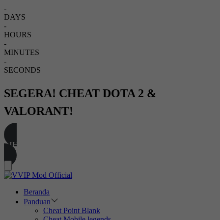
-
DAYS
-
HOURS
-
MINUTES
-
SECONDS
SEGERA! CHEAT DOTA 2 &
VALORANT!
LIHAT CHEAT TERBARU
Beranda
Panduan
Cheat Point Blank
Cheat Mobile legends