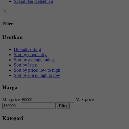
Syarat dan Ketentuan
Filter
Urutkan
Default sorting
Sort by popularity
Sort by average rating
Sort by latest
Sort by price: low to high
Sort by price: high to low
Harga
Min price
Max price
Filter
Kategori