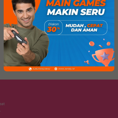
eat
.