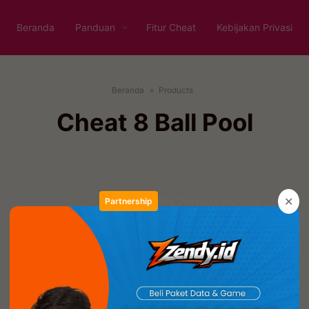
Beranda
Panduan
Fitur Cheat
Kebijakan Privasi
Beranda
Products
Cheat 8 Ball Pool
✕
Klik Gambar Untuk Top Up
Partnership