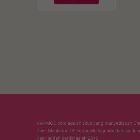
VVIPMOD.com adalah situs yang menyediakan Ch
Point blank dan Cheat mobile legends dan lain-lain
Kami sudah berdiri sejak 2015