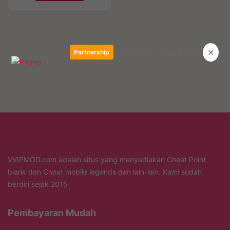
✕
Klik Gambar Untuk Top Up
Partnership
VVIPMOD.com adalah situs yang menyediakan Cheat Point
blank dan Cheat mobile legends dan lain-lain. Kami sudah
berdiri sejak 2015
Pembayaran Mudah