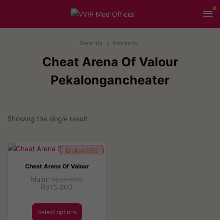
Beranda
Products
Cheat Arena Of Valour
Pekalongancheater
Showing the single result
Diskon
55%
Cheat Arena Of Valour
Mulai:
Rp
25.000
Rp
15.000
Select options