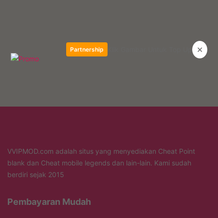
✕
Klik Gambar Untuk Top Up
Partnership
VVIPMOD.com adalah situs yang menyediakan Cheat Point
blank dan Cheat mobile legends dan lain-lain. Kami sudah
berdiri sejak 2015
Pembayaran Mudah